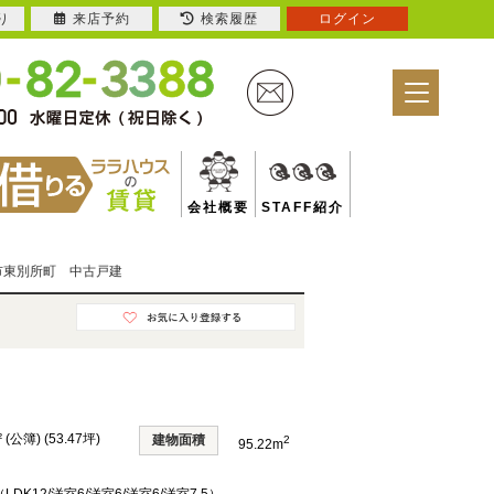
り
来店予約
検索履歴
ログイン
会社概要
STAFF紹介
市東別所町 中古戸建
² (公簿) (53.47坪)
建物面積
2
95.22m