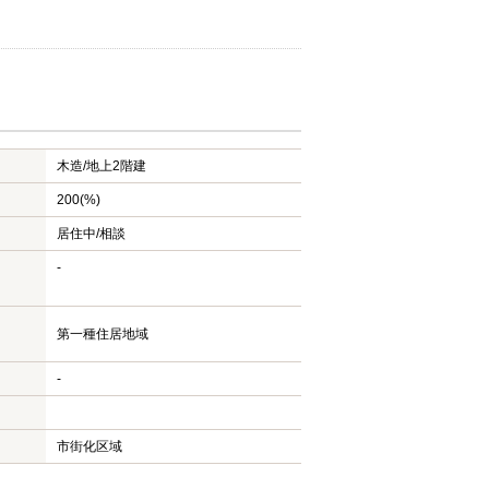
木造/
地上2階建
200(%)
居住中/相談
-
第一種住居地域
-
市街化区域