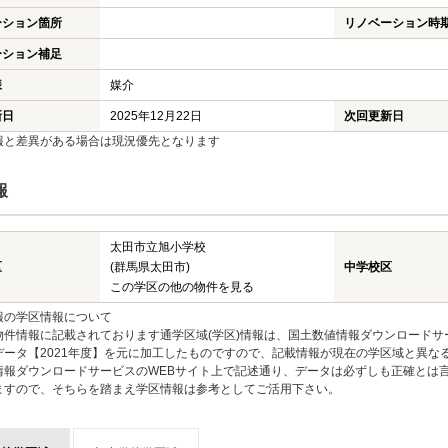
ーション箇所
リノベーション時
ーション補足
様
媒介
新日
2025年12月22日
次回更新日
報と差異がある場合は現況優先となります
報
太田市立旭小学校
区
(群馬県太田市)
中学校区
この学区の他の物件を見る
報の学区情報について
物件情報に記載されております通学区域(学区)情報は、国土数値情報ダウンロードサ
データ【2021年度】を元に加工したものですので、記載情報が現在の学区域と異な
情報ダウンロードサービスのWEBサイト上で記述通り、データは必ずしも正確とは言
ますので、そちらを踏まえ学区情報は参考としてご活用下さい。