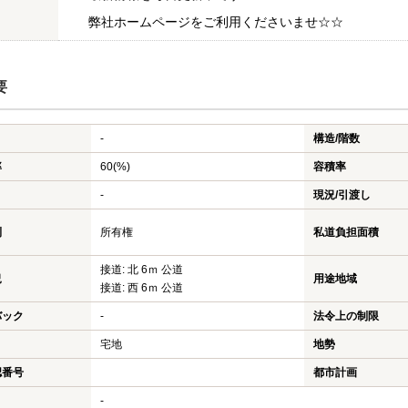
弊社ホームページをご利用くださいませ☆☆
要
-
構造/階数
率
60(%)
容積率
-
現況/引渡し
利
所有権
私道負担面積
接道: 北 6ｍ 公道
況
用途地域
接道: 西 6ｍ 公道
バック
-
法令上の制限
宅地
地勢
認番号
都市計画
-