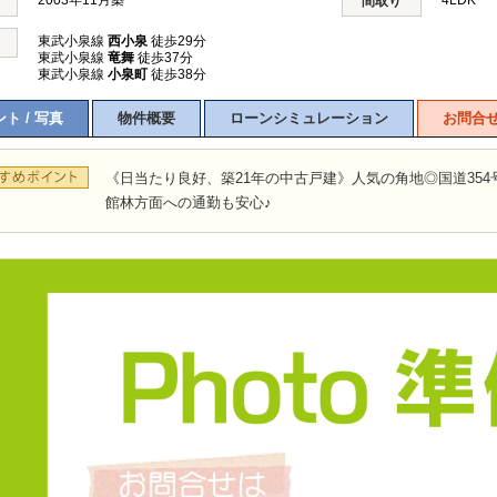
2003年11月築
4LDK 
間取り
東武小泉線
西小泉
徒歩29分
東武小泉線
竜舞
徒歩37分
東武小泉線
小泉町
徒歩38分
ト / 写真
物件概要
ローンシミュレーション
お問合
《日当たり良好、築21年の中古戸建》人気の角地◎国道35
館林方面への通勤も安心♪