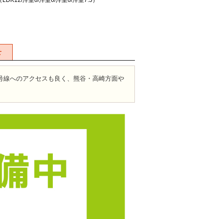
（LDK12/洋室6/洋室6/洋室6/洋室7.5）
せ
4号線へのアクセスも良く、熊谷・高崎方面や