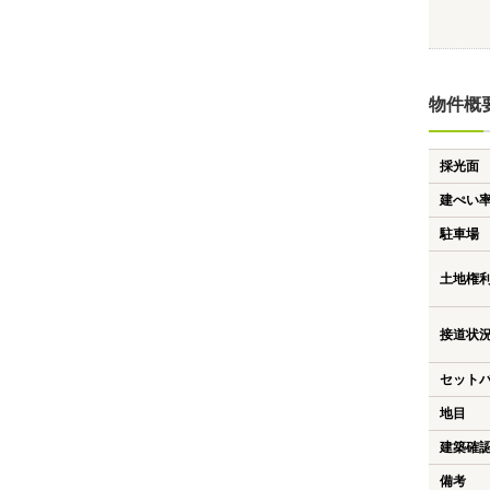
物件概
採光面
建ぺい
駐車場
土地権
接道状
セット
地目
建築確
備考