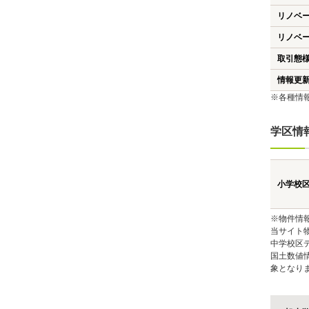
リノベ
リノベ
取引態
情報更
※各種情
学区情
小学校
※物件情
当サイト
中学校区
国土数値
象となり