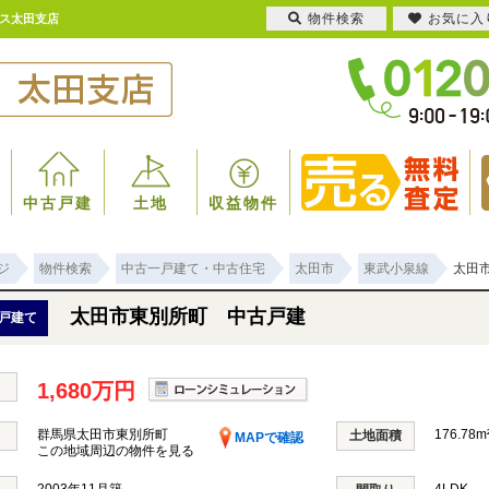
物件検索
お気に入
ウス太田支店
中古戸建
土地
収益物件
ジ
物件検索
中古一戸建て・中古住宅
太田市
東武小泉線
太田
太田市東別所町 中古戸建
戸建て
1,680万円
群馬県太田市東別所町
176.78m
土地面積
MAPで確認
この地域周辺の物件を見る