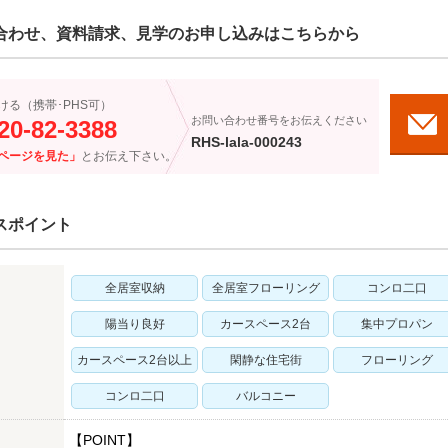
合わせ、資料請求、見学のお申し込みはこちらから
ける（携帯･PHS可）
お問い合わせ番号をお伝えください
20-82-3388
RHS-lala-000243
ページを見た」
とお伝え下さい。
スポイント
全居室収納
全居室フローリング
コンロ二口
陽当り良好
カースペース2台
集中プロパン
カースペース2台以上
閑静な住宅街
フローリング
コンロ二口
バルコニー
【POINT】