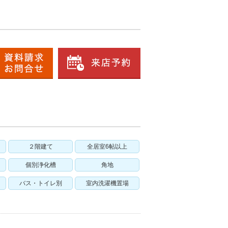
２階建て
全居室6帖以上
個別浄化槽
角地
バス・トイレ別
室内洗濯機置場