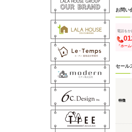
お問い
電話をか
01
「ホーム
セール
特徴