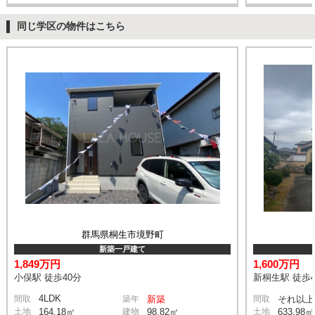
同じ学区の物件はこちら
群馬県桐生市境野町
新築一戸建て
1,849万円
1,600万円
小俣駅 徒歩40分
新桐生駅 徒歩4
4LDK
間取
築年
新築
間取
それ以上
土地
164.18㎡
建物
98.82㎡
土地
633.98㎡