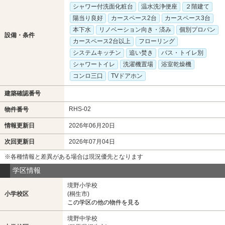
シャワー付洗面化粧台
温水洗浄便座
２階建て
陽当り良好
カースペース2台
カースペース3台
本下水
リノベーション向き・済み
個別プロパン
設備・条件
カースペース2台以上
フローリング
システムキッチン
追い焚き
バス・トイレ別
シャワートイレ
洗濯機置場
浴室乾燥機
コンロ三口
TVドアホン
建築確認番号
RHS-02
物件番号
情報更新日
2026年06月20日
次回更新日
2026年07月04日
※各種情報と差異がある場合は現況優先となります
学区情報
境野小学校
小学校区
(桐生市)
この学区の他の物件を見る
境野中学校