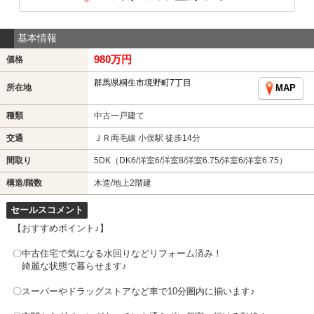
基本情報
980万円
価格
群馬県桐生市境野町7丁目
所在地
MAP
種類
中古一戸建て
交通
ＪＲ両毛線 小俣駅 徒歩14分
間取り
5DK（DK6/洋室6/洋室8/洋室6.75/洋室6/洋室6.75）
構造/階数
木造/地上2階建
セールスコメント
【おすすめポイント♪】
〇中古住宅で気になる水回りなどリフォーム済み！
綺麗な状態で暮らせます♪
〇スーパーやドラッグストアなど車で10分圏内に揃います♪