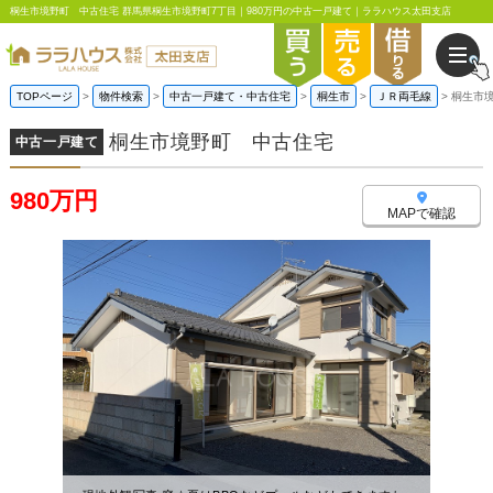
桐生市境野町 中古住宅 群馬県桐生市境野町7丁目｜980万円の中古一戸建て｜ララハウス太田支店
TOPページ
物件検索
中古一戸建て・中古住宅
桐生市
ＪＲ両毛線
桐生市
桐生市境野町 中古住宅
中古一戸建て
980万円
MAPで確認