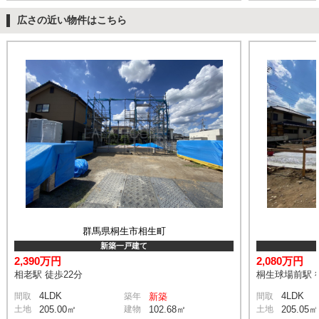
広さの近い物件はこちら
群馬県桐生市相生町
新築一戸建て
2,390万円
2,080万円
相老駅 徒歩22分
桐生球場前駅 
4LDK
4LDK
間取
築年
新築
間取
土地
205.00㎡
建物
102.68㎡
土地
205.05㎡