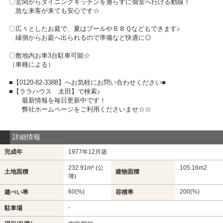
〇玄関からダイニングキッチンを通らずに個室へ行ける動線！
急な来客が来ても安心です☆
〇広々としたお庭で、夏はプールやＢＢＱなどもできます♪
縁側からお庭へ出られるので準備など快適に◎
〇敷地内お車3台駐車可能☆
（車種による）
■【0120-82-3388】へお気軽にお問い合わせください■
■【ララハウス 太田】で検索♪
最新情報を毎日更新中です！
弊社ホームページをご利用くださいませ☆☆
詳細情報
完成年
1977年12月築
232.91m² (公
105.16m
2
土地面積
建物面積
簿)
60(%)
200(%)
建ぺい率
容積率
-
駐車場