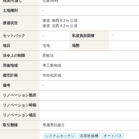
現況/引渡し
空家/即時
-
土地権利
接道: 南西 6.2ｍ 公道
接道状況
接道: 北西 4.2ｍ 公道
-
-
セットバック
私道負担面積
地目
宅地
地勢
法令上の制限
景観法
用途地域
準工業地域
都市計画
市街化区域
-
備考
リノベーション箇所
リノベーション時期
リノベーション補足
取引態様
専属専任媒介
システムキッチン
浴室乾燥機
オートバス