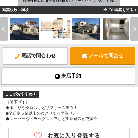
現地外観写真 庭☆夏はBBQなどプールなどもできますね♪
写真枚数：26枚
全ての写真を見る
電話で問合わせ
メールで問合せ
来店予約
ここがおすすめ！
《値下げ！》
◆水回りやクロスなどリフォーム済み！
◆全居室６帖以上のゆとりある間取り♪
◆スーパーやドラッグストアなど生活施設が充実☆