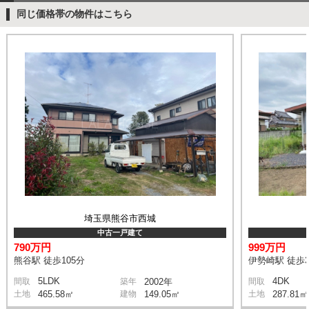
同じ価格帯の物件はこちら
埼玉県熊谷市西城
中古一戸建て
790万円
999万円
熊谷駅 徒歩105分
伊勢崎駅 徒歩3
5LDK
4DK
間取
築年
2002年
間取
土地
465.58㎡
建物
149.05㎡
土地
287.81㎡