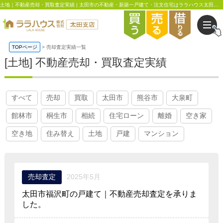
土地｜不動産売却・買取査定実績 | 太田市の不動産・新築一戸建て・注文住宅はララハウス太田支店
TOPページ
売却査定実績一覧
[土地] 不動産売却・買取査定実績
すべて
売却
買取
太田市
熊谷市
大泉町
館林市
桐生市
相続
住宅ローン
離婚
空き家
空き地
住み替え
土地
戸建
マンション
売却査定
2025年5月
太田市福沢町の戸建て｜不動産売却査定を承りま
した。