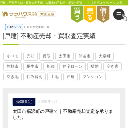
戸建｜不動産売却・買取査定実績 | 太田市の不動産・新築一戸建て・注文住宅はララハウス太田支店
TOPページ
売却査定実績一覧
[戸建] 不動産売却・買取査定実績
すべて
売却
買取
太田市
熊谷市
大泉町
館林市
桐生市
相続
住宅ローン
離婚
空き家
空き地
住み替え
土地
戸建
マンション
売却査定
2025年5月
太田市福沢町の戸建て｜不動産売却査定を承りま
した。